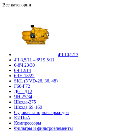
Все категории
4Ч 10,5/13
4Ч 8,5/11 – 6Ч 9.5/11
6-8Ч 23/30
6Ч 12/14
6ЧН 18/22
SKL (NVD-26, 36, 48)
Г60-Г72
Д6 – Д12
ЧН 25/34
Шкода-275
Шкода 6S-160
Судовая запорная арматура
КИПиА
Компрессоры
Фильтры и фильтроэлементы