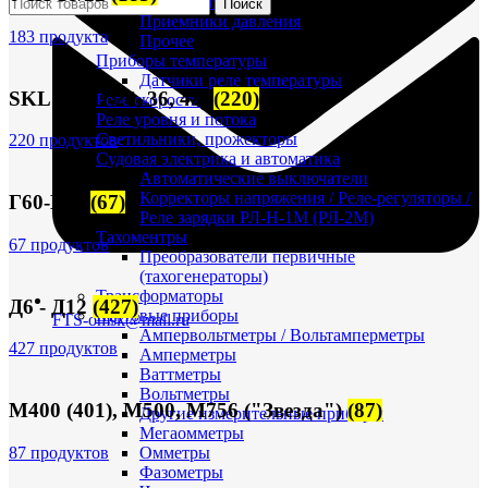
Максиметры
Поиск
Приемники давления
183 продукта
Прочее
Приборы температуры
Датчики реле температуры
SKL (NVD-26, 36, 48)
(220)
Реле скорости
Реле уровня и потока
Светильники, прожекторы
220 продуктов
Судовая электрика и автоматика
Автоматические выключатели
Корректоры напряжения / Реле-регуляторы /
Г60-Г72
(67)
Реле зарядки РЛ-Н-1М (РЛ-2М)
Тахоментры
67 продуктов
Преобразователи первичные
(тахогенераторы)
Трансформаторы
Д6 - Д12
(427)
Щитовые приборы
FTS-omsk@mail.ru
Ампервольтметры / Вольтамперметры
427 продуктов
Амперметры
Ваттметры
Вольтметры
М400 (401), М500, М756 ("Звезда")
(87)
Другие измерительные приборы
Мегаомметры
87 продуктов
Омметры
Фазометры