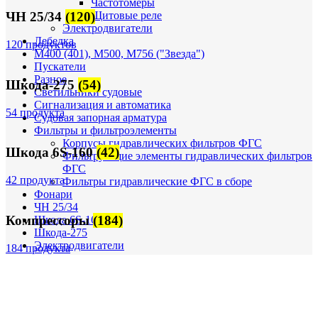
Частотомеры
Щитовые реле
ЧН 25/34
(120)
Электродвигатели
Лебедка
120 продуктов
М400 (401), М500, М756 ("Звезда")
Пускатели
Разное
Шкода-275
(54)
Светильники судовые
Сигнализация и автоматика
54 продукта
Судовая запорная арматура
Фильтры и фильтроэлементы
Корпусы гидравлических фильтров ФГС
Шкода 6S-160
(42)
Фильтрующие элементы гидравлических фильтров
ФГС
42 продукта
Фильтры гидравлические ФГС в сборе
Фонари
ЧН 25/34
Компрессоры
(184)
Шкода 6S-160
Шкода-275
Электродвигатели
184 продукта
Поиск