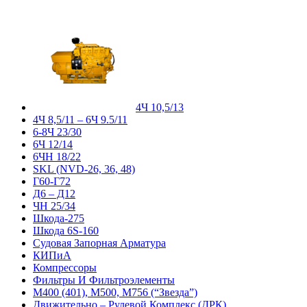
4Ч 10,5/13
4Ч 8,5/11 – 6Ч 9.5/11
6-8Ч 23/30
6Ч 12/14
6ЧН 18/22
SKL (NVD-26, 36, 48)
Г60-Г72
Д6 – Д12
ЧН 25/34
Шкода-275
Шкода 6S-160
Судовая Запорная Арматура
КИПиА
Компрессоры
Фильтры И Фильтроэлементы
М400 (401), М500, М756 (“Звезда”)
Движительно – Рулевой Комплекс (ДРК)