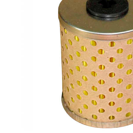
FTS-omsk@mail.ru
Меню
Логин / Регистрация
0
пунктов
0,00
₽