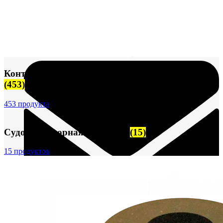
+7 (913) 672-49-54
Контрольно-измерительные приборы (КИПиА)
(453)
453 продукта
Судовая запорная арматура
(15)
15 продуктов