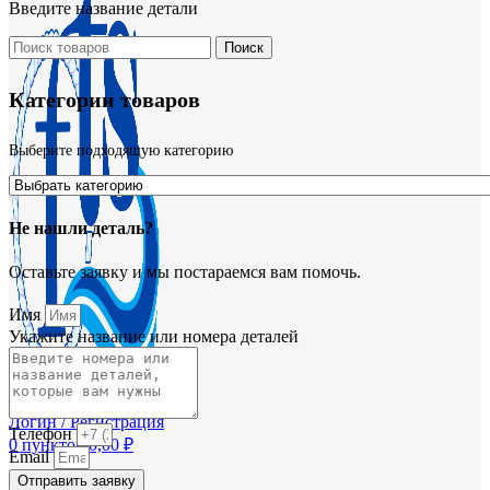
Введите название детали
Поиск
Категории товаров
Выберите подходящую категорию
Не нашли деталь?
Оставьте заявку и мы постараемся вам помочь.
Имя
Укажите название или номера деталей
Логин / Регистрация
Телефон
0
пунктов
0,00
₽
Email
Отправить заявку