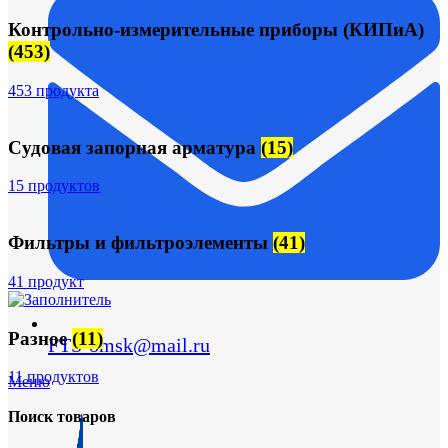
Контрольно-измерительные приборы (КИПиА)
(453)
453 продукта
Судовая запорная арматура
(15)
15 продуктов
Фильтры и фильтроэлементы
(41)
41 продукт
Разное
(11)
FTS-omsk@mail.ru
11 продуктов
Меню
Поиск товаров