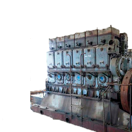
Сигнализация и автоматика
Судовая запорная арматура
Фильтры и фильтроэлементы
Корпусы гидравлических фильтров ФГС
Фильтрующие элементы гидравлических фильтров
ФГС
Фильтры гидравлические ФГС в сборе
Фонари
ЧН 25/34
Шкода 6S-160
Шкода-275
Электродвигатели
Поиск