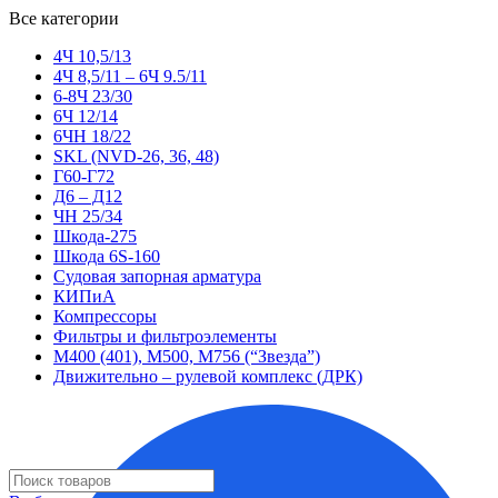
Все категории
4Ч 10,5/13
4Ч 8,5/11 – 6Ч 9.5/11
6-8Ч 23/30
6Ч 12/14
6ЧН 18/22
SKL (NVD-26, 36, 48)
Г60-Г72
Д6 – Д12
ЧН 25/34
Шкода-275
Шкода 6S-160
Судовая запорная арматура
КИПиА
Компрессоры
Фильтры и фильтроэлементы
М400 (401), М500, М756 (“Звезда”)
Движительно – рулевой комплекс (ДРК)