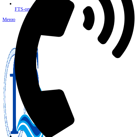
FTS-omsk@mail.ru
Меню