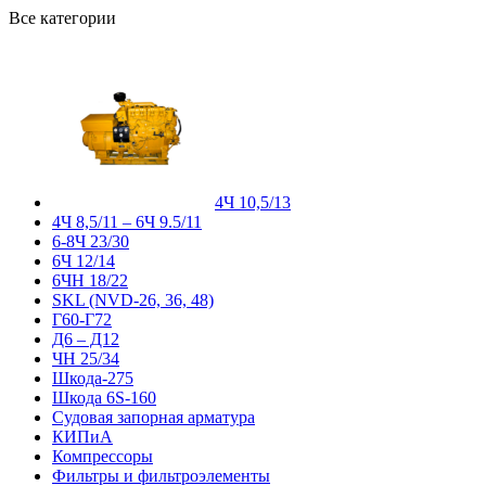
Все категории
4Ч 10,5/13
4Ч 8,5/11 – 6Ч 9.5/11
6-8Ч 23/30
6Ч 12/14
6ЧН 18/22
SKL (NVD-26, 36, 48)
Г60-Г72
Д6 – Д12
ЧН 25/34
Шкода-275
Шкода 6S-160
Судовая запорная арматура
КИПиА
Компрессоры
Фильтры и фильтроэлементы