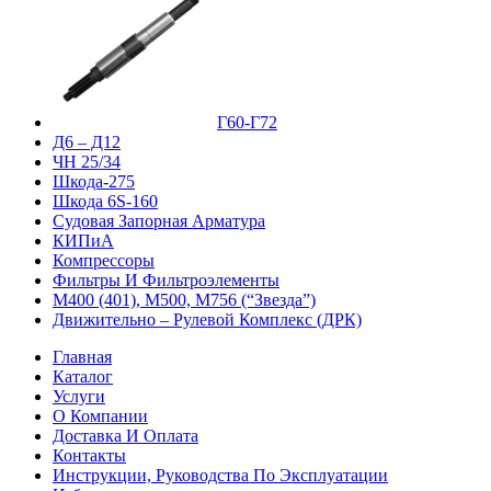
Г60-Г72
Д6 – Д12
ЧН 25/34
Шкода-275
Шкода 6S-160
Судовая Запорная Арматура
КИПиА
Компрессоры
Фильтры И Фильтроэлементы
М400 (401), М500, М756 (“Звезда”)
Движительно – Рулевой Комплекс (ДРК)
Главная
Каталог
Услуги
О Компании
Доставка И Оплата
Контакты
Инструкции, Руководства По Эксплуатации