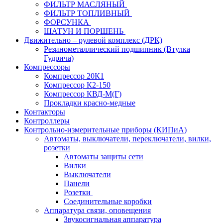
ФИЛЬТР МАСЛЯНЫЙ
ФИЛЬТР ТОПЛИВНЫЙ
ФОРСУНКА
ШАТУН И ПОРШЕНЬ
Движительно – рулевой комплекс (ДРК)
Резинометаллический подшипник (Втулка
Гудрича)
Компрессоры
Компрессор 20К1
Компрессор К2-150
Компрессор КВД-М(Г)
Прокладки красно-медные
Контакторы
Контроллеры
Контрольно-измерительные приборы (КИПиА)
Автоматы, выключатели, переключатели, вилки,
розетки
Автоматы защиты сети
Вилки
Выключатели
Панели
Розетки
Соединительные коробки
Аппаратура связи, оповещения
Звукосигнальная аппаратура