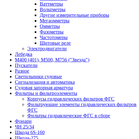
Ваттметры
Вольтметры
Другие измерительные приборы
Мегаомметры
Омметры
Фазометры
Частотомеры
Щитовые реле
Электродвигатели
Лебедка
М400 (401), М500, М756 ("Звезда")
Пускатели
Разное
Светильники судовые
Сигнализация и автоматика
Судовая запорная арматура
Фильтры и фильтроэлементы
Корпусы гидравлических фильтров ФГС
Фильтрующие элементы гидравлических фильтров
ФГС
Фильтры гидравлические ФГС в сборе
Фонари
ЧН 25/34
Шкода 6S-160
Шкода-275