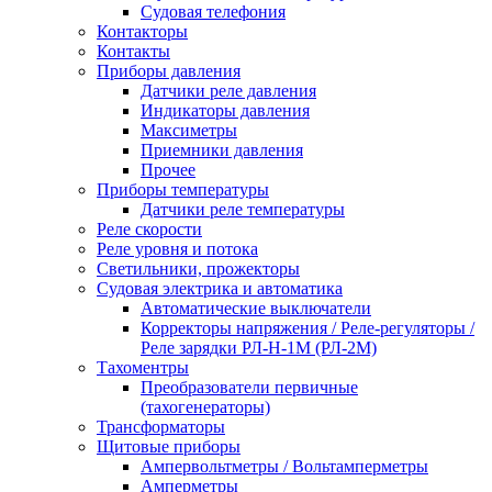
Судовая телефония
Контакторы
Контакты
Приборы давления
Датчики реле давления
Индикаторы давления
Максиметры
Приемники давления
Прочее
Приборы температуры
Датчики реле температуры
Реле скорости
Реле уровня и потока
Светильники, прожекторы
Судовая электрика и автоматика
Автоматические выключатели
Корректоры напряжения / Реле-регуляторы /
Реле зарядки РЛ-Н-1М (РЛ-2М)
Тахоментры
Преобразователи первичные
(тахогенераторы)
Трансформаторы
Щитовые приборы
Ампервольтметры / Вольтамперметры
Амперметры