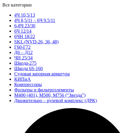
Все категории
4Ч 10,5/13
4Ч 8,5/11 – 6Ч 9.5/11
6-8Ч 23/30
6Ч 12/14
6ЧН 18/22
SKL (NVD-26, 36, 48)
Г60-Г72
Д6 – Д12
ЧН 25/34
Шкода-275
Шкода 6S-160
Судовая запорная арматура
КИПиА
Компрессоры
Фильтры и фильтроэлементы
М400 (401), М500, М756 (“Звезда”)
Движительно – рулевой комплекс (ДРК)