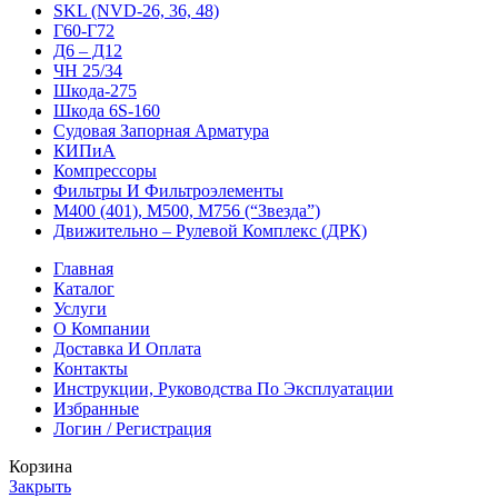
SKL (NVD-26, 36, 48)
Г60-Г72
Д6 – Д12
ЧН 25/34
Шкода-275
Шкода 6S-160
Судовая Запорная Арматура
КИПиА
Компрессоры
Фильтры И Фильтроэлементы
М400 (401), М500, М756 (“Звезда”)
Движительно – Рулевой Комплекс (ДРК)
Главная
Каталог
Услуги
О Компании
Доставка И Оплата
Контакты
Инструкции, Руководства По Эксплуатации
Избранные
Логин / Регистрация
Корзина
Закрыть