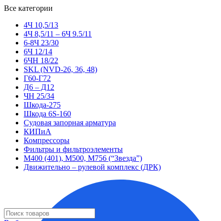
Все категории
4Ч 10,5/13
4Ч 8,5/11 – 6Ч 9.5/11
6-8Ч 23/30
6Ч 12/14
6ЧН 18/22
SKL (NVD-26, 36, 48)
Г60-Г72
Д6 – Д12
ЧН 25/34
Шкода-275
Шкода 6S-160
Судовая запорная арматура
КИПиА
Компрессоры
Фильтры и фильтроэлементы
М400 (401), М500, М756 (“Звезда”)
Движительно – рулевой комплекс (ДРК)