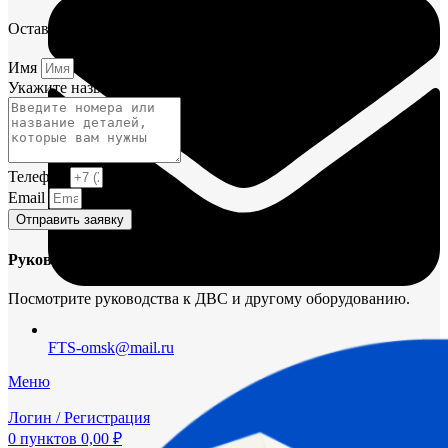
Оставьте заявку и мы постараемся вам помочь.
Имя
Укажите название или номера деталей
Телефон
Email
Отправить заявку
Руководства и инструкции
Посмотрите руководства к ДВС и другому оборудованию.
FTS-omsk@mail.ru
Меню
Логин / Регистрация
0
пунктов
0,00
₽