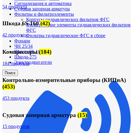
Сигнализация и автоматика
54 продукта
Судовая запорная арматура
Фильтры и фильтроэлементы
Корпусы гидравлических фильтров ФГС
Шкода 6S-160
(42)
Фильтрующие элементы гидравлических фильтров
ФГС
42 продукта
Фильтры гидравлические ФГС в сборе
Фонари
ЧН 25/34
Компрессоры
(184)
Шкода 6S-160
Шкода-275
Электродвигатели
184 продукта
Поиск
Контрольно-измерительные приборы (КИПиА)
(453)
453 продукта
Судовая запорная арматура
(15)
15 продуктов