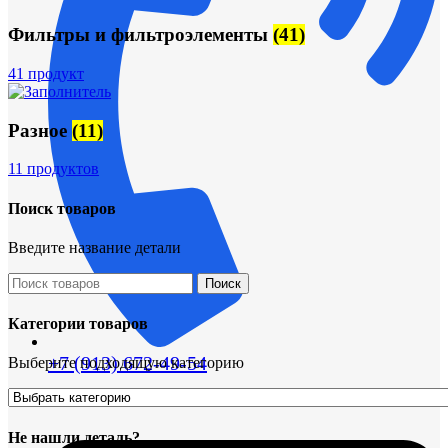
Фильтры и фильтроэлементы
(41)
41 продукт
Разное
(11)
11 продуктов
Поиск товаров
Введите название детали
Поиск
Категории товаров
+7 (913) 672-49-54
Выберите подходящую категорию
Не нашли деталь?