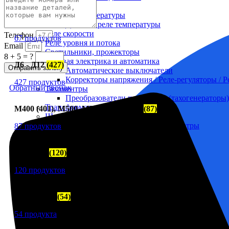
Прочее
Приборы температуры
Г60-Г72
(67)
Датчики реле температуры
Реле скорости
Телефон
67 продуктов
Реле уровня и потока
Email
Светильники, прожекторы
8 + 5 = ?
Судовая электрика и автоматика
Д6 - Д12
(427)
Отправить заявку
Автоматические выключатели
Корректоры напряжения / Реле-регуляторы / 
427 продуктов
Обратный звонок
Тахоментры
Преобразователи первичные (тахогенераторы)
Трансформаторы
М400 (401), М500, М756 ("Звезда")
(87)
Щитовые приборы
Ампервольтметры / Вольтамперметры
87 продуктов
Амперметры
Ваттметры
ЧН 25/34
(120)
Вольтметры
Другие измерительные приборы
120 продуктов
Мегаомметры
Омметры
Фазометры
Шкода-275
(54)
Частотомеры
Щитовые реле
54 продукта
Электродвигатели
Лебедка