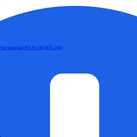
Реле зарядки РЛ-Н-1М (РЛ-2М)