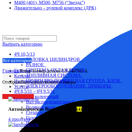
М400 (401), М500, М756 (“Звезда”)
Движительно – рулевой комплекс (ДРК)
Выбрать категорию
4Ч 10,5/13
ГОЛОВКА ЦИЛИНДРОВ
Все категории
РАЗНОЕ
СИСТЕМА ОХЛАЖДЕНИЯ
Главная
Главная
Товар Номер детали
С1-140702-А
ТОПЛИВНАЯ СИСТЕМА
Каталог
ЦИЛИНДРО-ПОРШНЕВАЯ ГРУППА, БЛОК
Инструкции и руководства
Отображение единственного товара
ЭЛЕКТРООБОРУДОВАНИЕ, ПРИБОРЫ
Услуги
4Ч 8,5/11 – 6Ч 9.5/11
Заказать детали
Вал коленчатый
Вал распределительный
Водяной насос
Автоматические Выключатели
(4)
Глушитель
Головка цилиндра
4 продукта
Инструмент и приспособление
Коллектор выхлопной