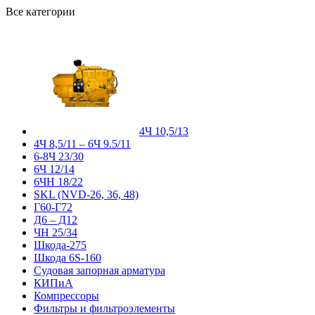
Все категории
4Ч 10,5/13
4Ч 8,5/11 – 6Ч 9.5/11
6-8Ч 23/30
6Ч 12/14
6ЧН 18/22
SKL (NVD-26, 36, 48)
Г60-Г72
Д6 – Д12
ЧН 25/34
Шкода-275
Шкода 6S-160
Судовая запорная арматура
КИПиА
Компрессоры
Фильтры и фильтроэлементы