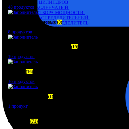
БЛОК ЦИЛИНДРОВ
48 продуктов
ВАЛ КОЛЕНЧАТЫЙ
ВАЛ ОТБОРА МОЩНОСТИ
ВАЛ РАСПРЕДЕЛИТЕЛЬНЫЙ
Светильники Судовые
(8)
ВОЗДУХОРАСПРЕДЕЛИТЕЛЬ
ГОЛОВКА БЛОКА
8 продуктов
КАРТЕР
НАГНЕТАЮЩАЯ СЕКЦИЯ
НАСОС ВОДЯНОЙ
Сигнализация И Автоматика
(19)
НАСОС ЗАБОРТНОЙ ВОДЫ
НАСОС МАСЛЯНЫЙ
19 продуктов
НАСОС ТОПЛИВНЫЙ
НАСОС ТОПЛИВОПОДКАЧИВАЮЩИЙ
НАСОС ЭЛЕКТРОМАСЛОПРОКАЧИВАЮЩИЙ
Фонари
(16)
ОХЛАДИТЕЛИ
РЕВЕРС-РЕДУКТОР
16 продуктов
ТРУБОПРОВОД ВОДЯНОЙ
ТРУБОПРОВОД ВОЗДУШНЫЙ
ТРУБОПРОВОД ТОПЛИВНЫЙ
Электродвигатели
(1)
ФИЛЬТР МАСЛЯНЫЙ
ФИЛЬТР ТОПЛИВНЫЙ
1 продукт
ФОРСУНКА
ШАТУН И ПОРШЕНЬ
6-8Ч 23/30
(71)
Движительно – рулевой комплекс (ДРК)
Резинометаллический подшипник (Втулка Гудрича)