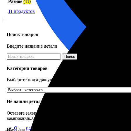
Разное
(11)
11 продуктов
Поиск товаров
Введите название детали
Поиск
Категории товаров
Выберите подходящую категорию
Не нашли деталь?
Оставьте заявку и мы постараемся
вам помочь.
пн-пт 09:00–17:00 (UTC+6)
О компании
Имя