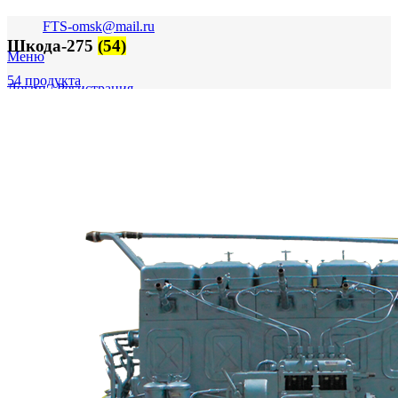
FTS-omsk@mail.ru
Шкода-275
(54)
Меню
54 продукта
Логин / Регистрация
0
пунктов
0,00
₽