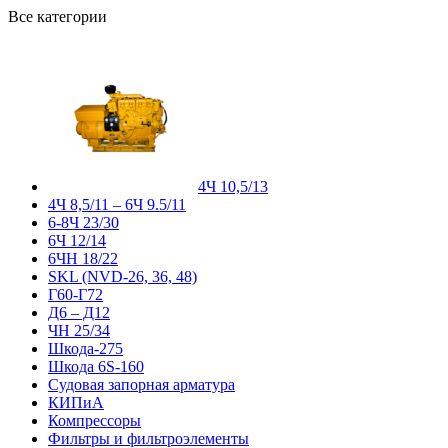
Все категории
4Ч 10,5/13
4Ч 8,5/11 – 6Ч 9.5/11
6-8Ч 23/30
6Ч 12/14
6ЧН 18/22
SKL (NVD-26, 36, 48)
Г60-Г72
Д6 – Д12
ЧН 25/34
Шкода-275
Шкода 6S-160
Судовая запорная арматура
КИПиА
Компрессоры
Фильтры и фильтроэлементы