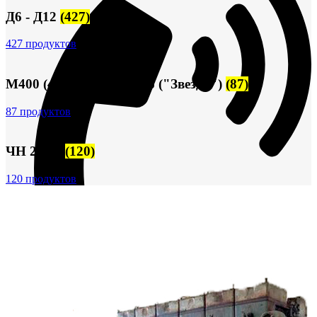
Д6 - Д12
(427)
427 продуктов
М400 (401), М500, М756 ("Звезда")
(87)
87 продуктов
ЧН 25/34
(120)
120 продуктов