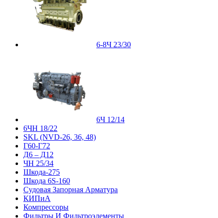
6-8Ч 23/30
6Ч 12/14
6ЧН 18/22
SKL (NVD-26, 36, 48)
Г60-Г72
Д6 – Д12
ЧН 25/34
Шкода-275
Шкода 6S-160
Судовая Запорная Арматура
КИПиА
Компрессоры
Фильтры И Фильтроэлементы