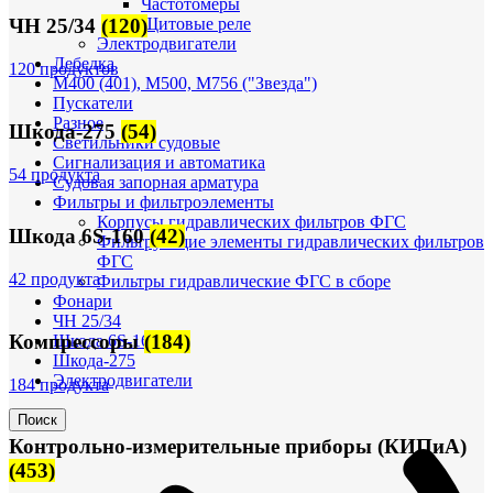
Частотомеры
Щитовые реле
ЧН 25/34
(120)
Электродвигатели
Лебедка
120 продуктов
М400 (401), М500, М756 ("Звезда")
Пускатели
Разное
Шкода-275
(54)
Светильники судовые
Сигнализация и автоматика
54 продукта
Судовая запорная арматура
Фильтры и фильтроэлементы
Корпусы гидравлических фильтров ФГС
Шкода 6S-160
(42)
Фильтрующие элементы гидравлических фильтров
ФГС
42 продукта
Фильтры гидравлические ФГС в сборе
Фонари
ЧН 25/34
Компрессоры
(184)
Шкода 6S-160
Шкода-275
Электродвигатели
184 продукта
Поиск
Контрольно-измерительные приборы (КИПиА)
(453)