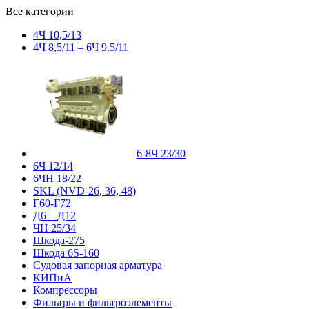
Все категории
4Ч 10,5/13
4Ч 8,5/11 – 6Ч 9.5/11
6-8Ч 23/30
6Ч 12/14
6ЧН 18/22
SKL (NVD-26, 36, 48)
Г60-Г72
Д6 – Д12
ЧН 25/34
Шкода-275
Шкода 6S-160
Судовая запорная арматура
КИПиА
Компрессоры
Фильтры и фильтроэлементы