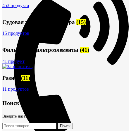
453 продукта
Судовая запорная арматура
(15)
15 продуктов
Фильтры и фильтроэлементы
(41)
41 продукт
Разное
(11)
11 продуктов
Поиск товаров
Введите название детали
Поиск