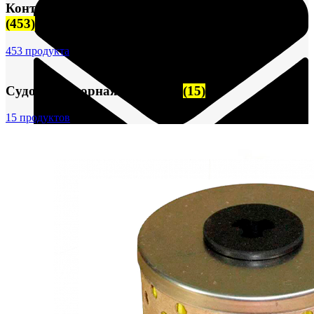
Контрольно-измерительные приборы (КИПиА)
(453)
453 продукта
Судовая запорная арматура
(15)
15 продуктов
FTS-omsk@mail.ru
Меню
Логин / Регистрация
0
пунктов
0,00
₽