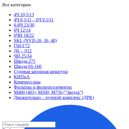
Все категории
4Ч 10,5/13
4Ч 8,5/11 – 6Ч 9.5/11
6-8Ч 23/30
6Ч 12/14
6ЧН 18/22
SKL (NVD-26, 36, 48)
Г60-Г72
Д6 – Д12
ЧН 25/34
Шкода-275
Шкода 6S-160
Судовая запорная арматура
КИПиА
Компрессоры
Фильтры и фильтроэлементы
М400 (401), М500, М756 (“Звезда”)
Движительно – рулевой комплекс (ДРК)