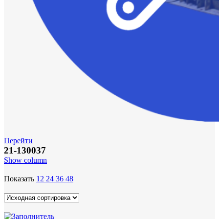
Перейти
21-130037
Show column
Показать
12
24
36
48