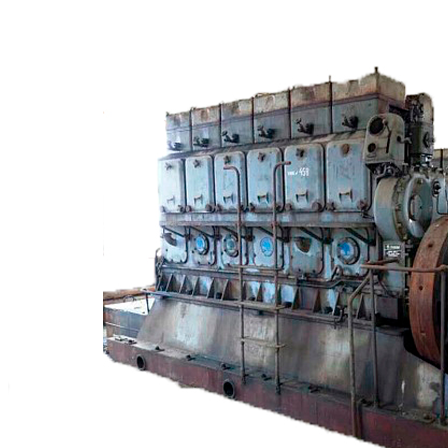
Сигнализация и автоматика
Судовая запорная арматура
Фильтры и фильтроэлементы
Корпусы гидравлических фильтров ФГС
Фильтрующие элементы гидравлических фильтров
ФГС
Фильтры гидравлические ФГС в сборе
Фонари
ЧН 25/34
Шкода 6S-160
Шкода-275
Электродвигатели
Поиск