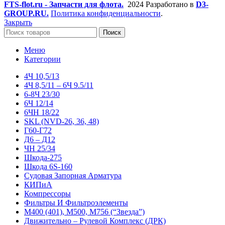
FTS-flot.ru - Запчасти для флота.
2024 Разработано в
D3-
GROUP.RU.
Политика конфиденциальности
.
Закрыть
Поиск
Меню
Категории
4Ч 10,5/13
4Ч 8,5/11 – 6Ч 9.5/11
6-8Ч 23/30
6Ч 12/14
6ЧН 18/22
SKL (NVD-26, 36, 48)
Г60-Г72
Д6 – Д12
ЧН 25/34
Шкода-275
Шкода 6S-160
Судовая Запорная Арматура
КИПиА
Компрессоры
Фильтры И Фильтроэлементы
М400 (401), М500, М756 (“Звезда”)
Движительно – Рулевой Комплекс (ДРК)